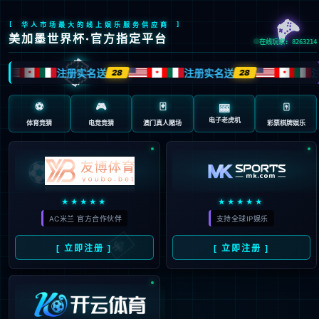
404 页面不存在。可
能你打开的是过期的
书签，或者输入了错
误的地址。
3秒后
返回首页